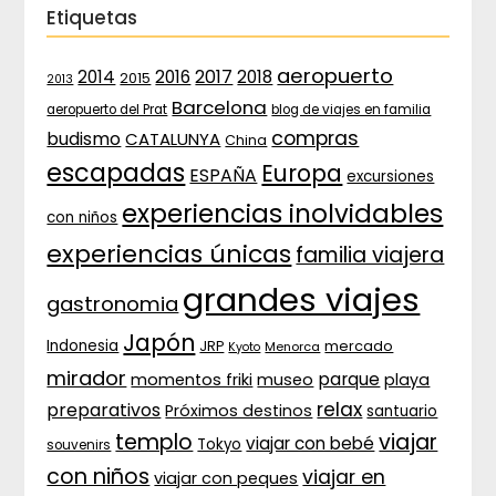
Etiquetas
aeropuerto
2017
2014
2016
2018
2015
2013
Barcelona
aeropuerto del Prat
blog de viajes en familia
compras
budismo
CATALUNYA
China
escapadas
Europa
ESPAÑA
excursiones
experiencias inolvidables
con niños
experiencias únicas
familia viajera
grandes viajes
gastronomia
Japón
Indonesia
JRP
mercado
Menorca
Kyoto
mirador
parque
momentos friki
museo
playa
relax
preparativos
Próximos destinos
santuario
templo
viajar
viajar con bebé
Tokyo
souvenirs
con niños
viajar en
viajar con peques