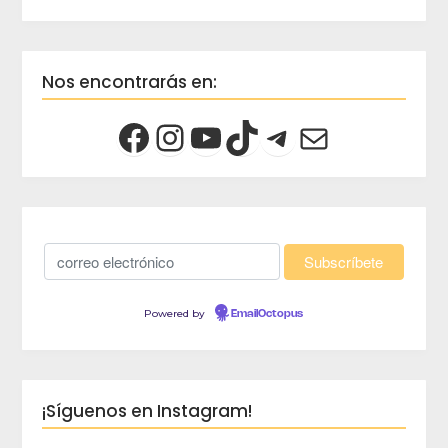
Nos encontrarás en:
Powered by
EmailOctopus
¡Síguenos en Instagram!
crec
Viaja 