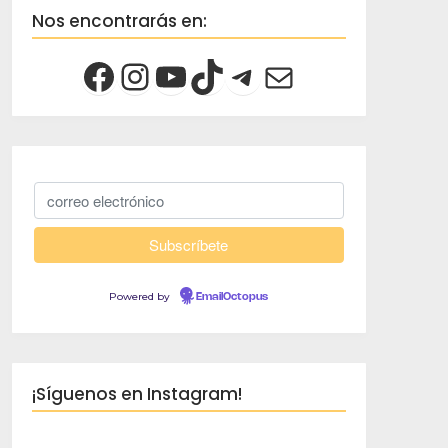
Nos encontrarás en:
Powered by
EmailOctopus
¡Síguenos en Instagram!
creciendoco
Viaja despacio, 
crece ✈️
Familia 