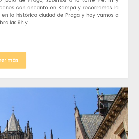
o judío de Praga, subimos a la torre Petřín y
incones con encanto en Kampa y recorremos la
 en la histórica ciudad de Praga y hoy vamos a
bre las 9h y…
eer más