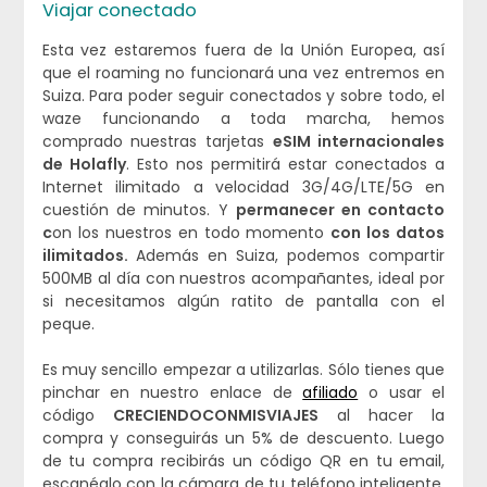
Viajar conectado
Esta vez estaremos fuera de la Unión Europea, así
que el roaming no funcionará una vez entremos en
Suiza. Para poder seguir conectados y sobre todo, el
waze funcionando a toda marcha, hemos
comprado nuestras tarjetas
eSIM internacionales
de Holafly
. Esto nos permitirá estar conectados a
Internet ilimitado a velocidad 3G/4G/LTE/5G en
cuestión de minutos. Y
permanecer en contacto
c
on los nuestros en todo momento
con los datos
ilimitados.
Además en Suiza, podemos compartir
500MB al día con nuestros acompañantes, ideal por
si necesitamos algún ratito de pantalla con el
peque.
Es muy sencillo empezar a utilizarlas. Sólo tienes que
pinchar en nuestro enlace de
afiliado
o usar el
código
CRECIENDOCONMISVIAJES
al hacer la
compra y conseguirás un 5% de descuento. Luego
de tu compra recibirás un código QR en tu email,
escanéalo con la cámara de tu teléfono inteligente,