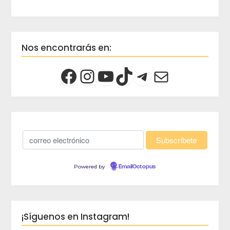
Nos encontrarás en:
Powered by
EmailOctopus
¡Síguenos en Instagram!
crec