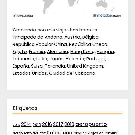
Creciendo con mis viajes has been to:
Principado de Andorra
,
Austria
,
Bélgica
,
República Popular China
,
República Checa
,
Egipto
,
Francia
,
Alemania
,
Hong Kong
,
Hungría
,
Indonesia
,
Italia
,
Japón
,
Holanda
,
Portugal
,
España
,
Suiza
,
Tailandia
,
United Kingdom
,
Estados Unidos
,
Ciudad del Vaticano
.
Etiquetas
aeropuerto
2017
2014
2016
2018
2015
2013
Barcelona
aeropuerto del Prat
blog de viajes en familia