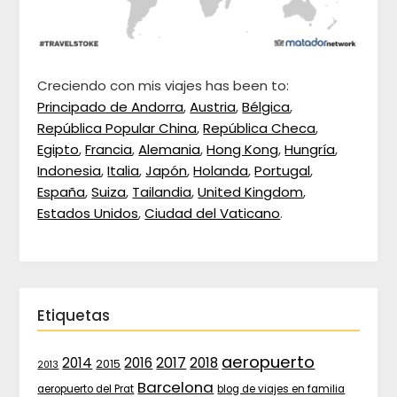
Creciendo con mis viajes has been to:
Principado de Andorra
,
Austria
,
Bélgica
,
República Popular China
,
República Checa
,
Egipto
,
Francia
,
Alemania
,
Hong Kong
,
Hungría
,
Indonesia
,
Italia
,
Japón
,
Holanda
,
Portugal
,
España
,
Suiza
,
Tailandia
,
United Kingdom
,
Estados Unidos
,
Ciudad del Vaticano
.
Etiquetas
aeropuerto
2017
2014
2016
2018
2015
2013
Barcelona
aeropuerto del Prat
blog de viajes en familia