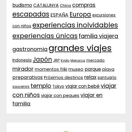
compras
budismo
CATALUNYA
China
escapadas
Europa
ESPAÑA
excursiones
experiencias inolvidables
con niños
experiencias únicas
familia viajera
grandes viajes
gastronomia
Japón
Indonesia
JRP
mercado
Menorca
Kyoto
mirador
parque
momentos friki
museo
playa
relax
preparativos
Próximos destinos
santuario
templo
viajar
viajar con bebé
Tokyo
souvenirs
con niños
viajar en
viajar con peques
familia