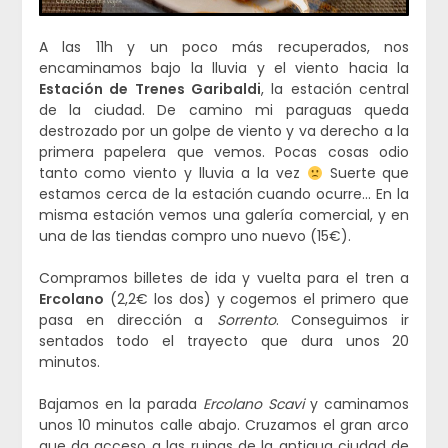
A las 11h y un poco más recuperados, nos
encaminamos bajo la lluvia y el viento hacia la
Estación de Trenes Garibaldi
, la estación central
de la ciudad. De camino mi paraguas queda
destrozado por un golpe de viento y va derecho a la
primera papelera que vemos. Pocas cosas odio
tanto como viento y lluvia a la vez
Suerte que
estamos cerca de la estación cuando ocurre… En la
misma estación vemos una galería comercial, y en
una de las tiendas compro uno nuevo (15€).
Compramos billetes de ida y vuelta para el tren a
Ercolano
(2,2€ los dos) y cogemos el primero que
pasa en dirección a
Sorrento
. Conseguimos ir
sentados todo el trayecto que dura unos 20
minutos.
Bajamos en la parada
Ercolano Scavi
y caminamos
unos 10 minutos calle abajo. Cruzamos el gran arco
que da acceso a las ruinas de la antigua ciudad de