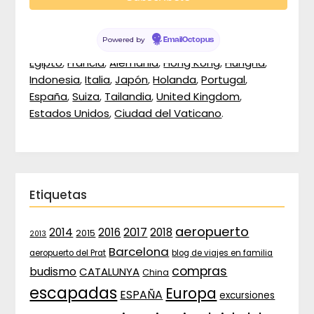
Creciendo con mis viajes has been to:
Principado de Andorra
,
Austria
,
Bélgica
,
Powered by
EmailOctopus
República Popular China
,
República Checa
,
Egipto
,
Francia
,
Alemania
,
Hong Kong
,
Hungría
,
Indonesia
,
Italia
,
Japón
,
Holanda
,
Portugal
,
España
,
Suiza
,
Tailandia
,
United Kingdom
,
Estados Unidos
,
Ciudad del Vaticano
.
Etiquetas
aeropuerto
2017
2014
2016
2018
2015
2013
Barcelona
aeropuerto del Prat
blog de viajes en familia
compras
budismo
CATALUNYA
China
escapadas
Europa
ESPAÑA
excursiones