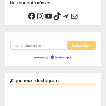
Nos encontrarás en:
Powered by
EmailOctopus
¡Síguenos en Instagram!
crec
Viaja 
crece
Blog d
Planes
peques