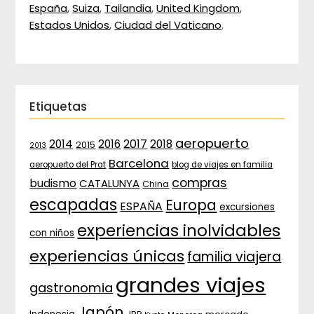
España
,
Suiza
,
Tailandia
,
United Kingdom
,
Estados Unidos
,
Ciudad del Vaticano
.
Etiquetas
aeropuerto
2017
2014
2016
2018
2015
2013
Barcelona
aeropuerto del Prat
blog de viajes en familia
compras
budismo
CATALUNYA
China
escapadas
Europa
ESPAÑA
excursiones
experiencias inolvidables
con niños
experiencias únicas
familia viajera
grandes viajes
gastronomia
Japón