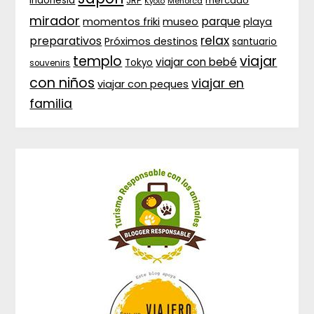
Indonesia
JRP
mercado
Menorca
Kyoto
mirador
parque
momentos friki
museo
playa
relax
preparativos
Próximos destinos
santuario
templo
viajar
viajar con bebé
Tokyo
souvenirs
con niños
viajar en
viajar con peques
familia