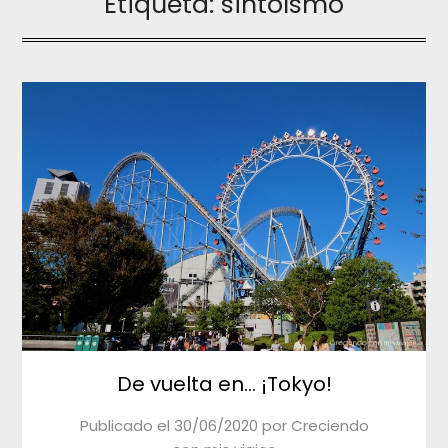
Etiqueta:
sintoísmo
De vuelta en… ¡Tokyo!
Publicado el
30/06/2020
por
Creciendo