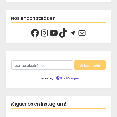
Nos encontrarás en:
Powered by
EmailOctopus
¡Síguenos en Instagram!
crec
Viaja 
crece