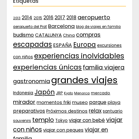
Etiquetas
aeropuerto
2017
2014
2016
2018
2015
2013
Barcelona
aeropuerto del Prat
blog de viajes en familia
compras
budismo
CATALUNYA
China
escapadas
Europa
ESPAÑA
excursiones
experiencias inolvidables
con niños
experiencias únicas
familia viajera
grandes viajes
gastronomia
Japón
Indonesia
JRP
mercado
Menorca
Kyoto
mirador
parque
momentos friki
museo
playa
relax
preparativos
Próximos destinos
santuario
templo
viajar
viajar con bebé
Tokyo
souvenirs
con niños
viajar en
viajar con peques
familia