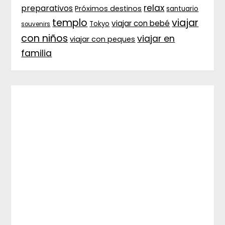
relax
preparativos
Próximos destinos
santuario
templo
viajar
viajar con bebé
Tokyo
souvenirs
con niños
viajar en
viajar con peques
familia