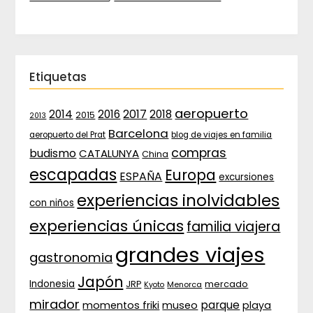
Etiquetas
aeropuerto
2017
2014
2016
2018
2015
2013
Barcelona
aeropuerto del Prat
blog de viajes en familia
compras
budismo
CATALUNYA
China
escapadas
Europa
ESPAÑA
excursiones
experiencias inolvidables
con niños
experiencias únicas
familia viajera
grandes viajes
gastronomia
Japón
Indonesia
JRP
mercado
Menorca
Kyoto
mirador
parque
momentos friki
museo
playa