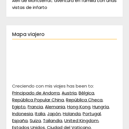
Aeri de Montserrat: aventura en familia con unas
vistas de infarto
Mapa viajero
Creciendo con mis viajes has been to:
Principado de Andorra
,
Austria
,
Bélgica
,
República Popular China
,
República Checa
,
Egipto
,
Francia
,
Alemania
,
Hong Kong
,
Hungría
,
Indonesia
,
Italia
,
Japón
,
Holanda
,
Portugal
,
España
,
Suiza
,
Tailandia
,
United Kingdom
,
Estados Unidos
,
Ciudad del Vaticano
.