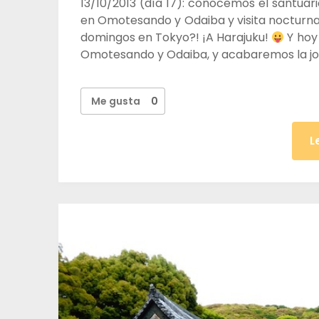
13/10/2013 (día 17): conocemos el santuari
en Omotesando y Odaiba y visita nocturna
domingos en Tokyo?! ¡A Harajuku!
Y hoy
Omotesando y Odaiba, y acabaremos la j
Me gusta
0
L