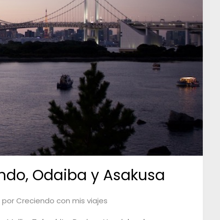
ndo, Odaiba y Asakusa
6
por
Creciendo con mis viajes