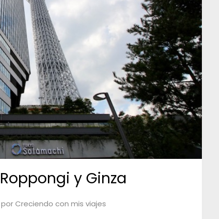
i, Roppongi y Ginza
por
Creciendo con mis viajes