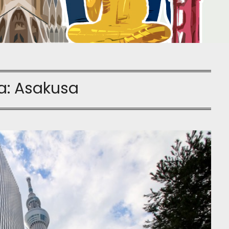
a:
Asakusa