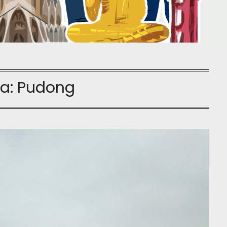
ta:
Pudong