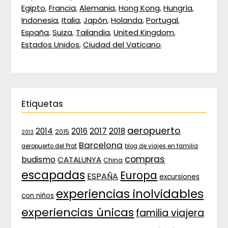
Egipto
,
Francia
,
Alemania
,
Hong Kong
,
Hungría
,
Indonesia
,
Italia
,
Japón
,
Holanda
,
Portugal
,
España
,
Suiza
,
Tailandia
,
United Kingdom
,
Estados Unidos
,
Ciudad del Vaticano
.
Etiquetas
aeropuerto
2017
2014
2016
2018
2015
2013
Barcelona
aeropuerto del Prat
blog de viajes en familia
compras
budismo
CATALUNYA
China
escapadas
Europa
ESPAÑA
excursiones
experiencias inolvidables
con niños
experiencias únicas
familia viajera