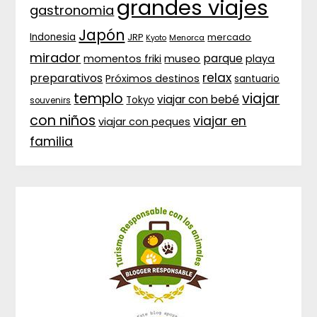
grandes viajes
gastronomia
Japón
Indonesia
JRP
mercado
Menorca
Kyoto
mirador
parque
momentos friki
museo
playa
relax
preparativos
Próximos destinos
santuario
templo
viajar
viajar con bebé
Tokyo
souvenirs
con niños
viajar en
viajar con peques
familia