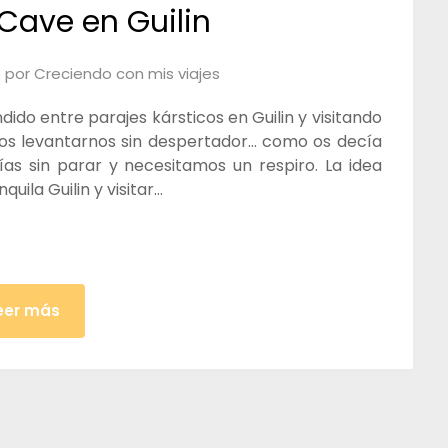
 Cave en Guilin
8
por
Creciendo con mis viajes
dido entre parajes kársticos en Guilin y visitando
mos levantarnos sin despertador… como os decía
ías sin parar y necesitamos un respiro. La idea
uila Guilin y visitar…
eer más