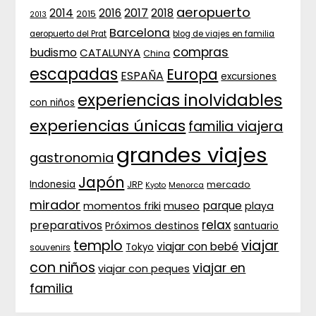
aeropuerto
2017
2014
2016
2018
2015
2013
Barcelona
aeropuerto del Prat
blog de viajes en familia
compras
budismo
CATALUNYA
China
escapadas
Europa
ESPAÑA
excursiones
experiencias inolvidables
con niños
experiencias únicas
familia viajera
grandes viajes
gastronomia
Japón
Indonesia
JRP
mercado
Menorca
Kyoto
mirador
parque
momentos friki
museo
playa
relax
preparativos
Próximos destinos
santuario
templo
viajar
viajar con bebé
Tokyo
souvenirs
con niños
viajar en
viajar con peques
familia