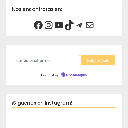
Nos encontrarás en:
Powered by
EmailOctopus
¡Síguenos en Instagram!
crec
Viaja 
crece
Blog d
Planes