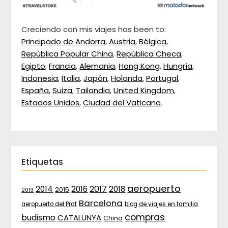
Creciendo con mis viajes has been to:
Principado de Andorra
,
Austria
,
Bélgica
,
República Popular China
,
República Checa
,
Egipto
,
Francia
,
Alemania
,
Hong Kong
,
Hungría
,
Indonesia
,
Italia
,
Japón
,
Holanda
,
Portugal
,
España
,
Suiza
,
Tailandia
,
United Kingdom
,
Estados Unidos
,
Ciudad del Vaticano
.
Etiquetas
aeropuerto
2017
2014
2016
2018
2015
2013
Barcelona
aeropuerto del Prat
blog de viajes en familia
compras
budismo
CATALUNYA
China