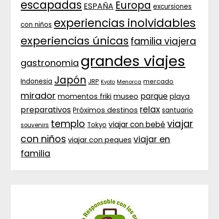
escapadas
Europa
ESPAÑA
excursiones
experiencias inolvidables
con niños
experiencias únicas
familia viajera
grandes viajes
gastronomia
Japón
Indonesia
JRP
mercado
Menorca
Kyoto
mirador
parque
momentos friki
museo
playa
relax
preparativos
Próximos destinos
santuario
templo
viajar
viajar con bebé
Tokyo
souvenirs
con niños
viajar en
viajar con peques
familia