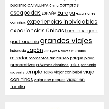
compras
budismo
CATALUNYA
China
escapadas
Europa
ESPAÑA
excursiones
experiencias inolvidables
con niños
experiencias únicas
familia viajera
grandes viajes
gastronomia
Japón
Indonesia
JRP
mercado
Menorca
Kyoto
mirador
parque
momentos friki
museo
playa
relax
preparativos
Próximos destinos
santuario
templo
viajar
viajar con bebé
Tokyo
souvenirs
con niños
viajar en
viajar con peques
familia