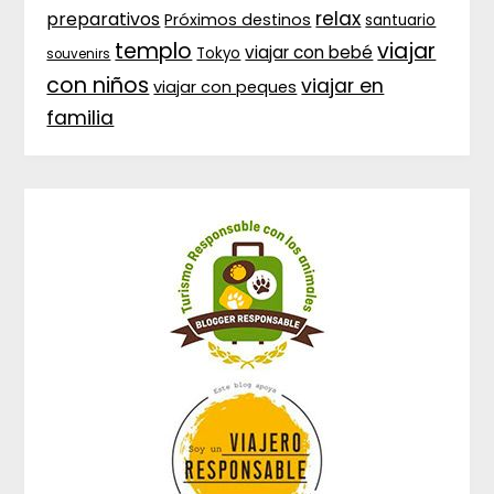
relax
preparativos
Próximos destinos
santuario
templo
viajar
viajar con bebé
Tokyo
souvenirs
con niños
viajar en
viajar con peques
familia