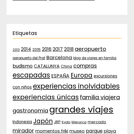
Etiquetas
aeropuerto
2017
2014
2016
2018
2015
2013
Barcelona
aeropuerto del Prat
blog de viajes en familia
compras
budismo
CATALUNYA
China
escapadas
Europa
ESPAÑA
excursiones
experiencias inolvidables
con niños
experiencias únicas
familia viajera
grandes viajes
gastronomia
Japón
Indonesia
JRP
mercado
Menorca
Kyoto
mirador
parque
momentos friki
museo
playa