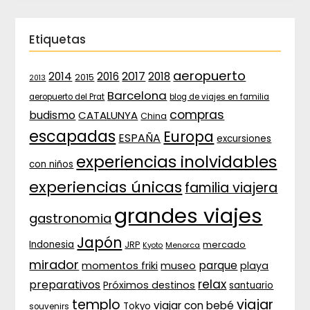
Etiquetas
aeropuerto
2017
2014
2016
2018
2015
2013
Barcelona
aeropuerto del Prat
blog de viajes en familia
compras
budismo
CATALUNYA
China
escapadas
Europa
ESPAÑA
excursiones
experiencias inolvidables
con niños
experiencias únicas
familia viajera
grandes viajes
gastronomia
Japón
Indonesia
JRP
mercado
Menorca
Kyoto
mirador
parque
momentos friki
museo
playa
relax
preparativos
Próximos destinos
santuario
templo
viajar
viajar con bebé
Tokyo
souvenirs