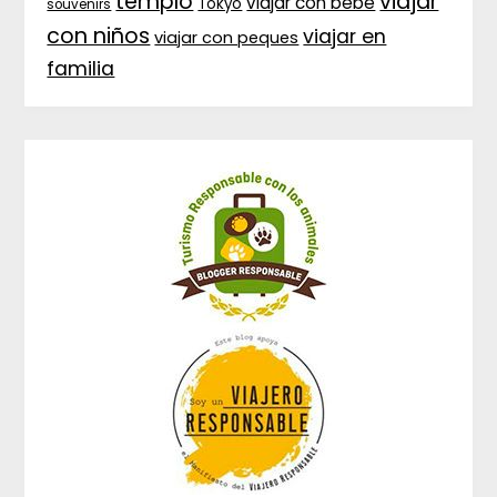
templo
viajar
viajar con bebé
Tokyo
souvenirs
con niños
viajar en
viajar con peques
familia