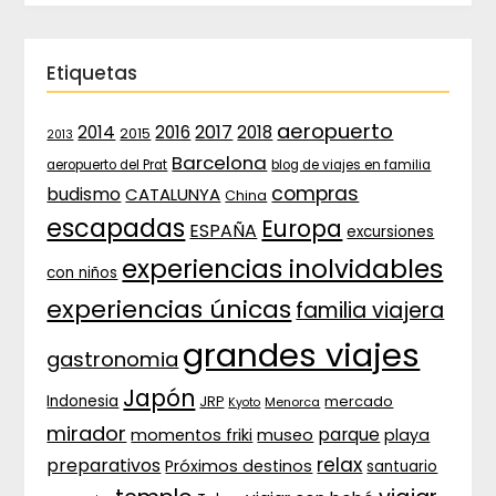
Etiquetas
aeropuerto
2017
2014
2016
2018
2015
2013
Barcelona
aeropuerto del Prat
blog de viajes en familia
compras
budismo
CATALUNYA
China
escapadas
Europa
ESPAÑA
excursiones
experiencias inolvidables
con niños
experiencias únicas
familia viajera
grandes viajes
gastronomia
Japón
Indonesia
JRP
mercado
Menorca
Kyoto
mirador
parque
momentos friki
museo
playa
relax
preparativos
Próximos destinos
santuario