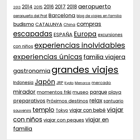
aeropuerto
2017
2014
2016
2018
2015
2013
Barcelona
aeropuerto del Prat
blog de viajes en familia
compras
budismo
CATALUNYA
China
escapadas
Europa
ESPAÑA
excursiones
experiencias inolvidables
con niños
experiencias únicas
familia viajera
grandes viajes
gastronomia
Japón
Indonesia
JRP
mercado
Menorca
Kyoto
mirador
parque
momentos friki
museo
playa
relax
preparativos
Próximos destinos
santuario
templo
viajar
viajar con bebé
Tokyo
souvenirs
con niños
viajar en
viajar con peques
familia