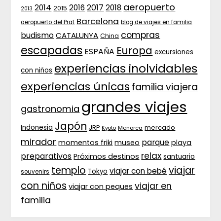
aeropuerto
2017
2014
2016
2018
2015
2013
Barcelona
aeropuerto del Prat
blog de viajes en familia
compras
budismo
CATALUNYA
China
escapadas
Europa
ESPAÑA
excursiones
experiencias inolvidables
con niños
experiencias únicas
familia viajera
grandes viajes
gastronomia
Japón
Indonesia
JRP
mercado
Menorca
Kyoto
mirador
parque
momentos friki
museo
playa
relax
preparativos
Próximos destinos
santuario
templo
viajar
viajar con bebé
Tokyo
souvenirs
con niños
viajar en
viajar con peques
familia