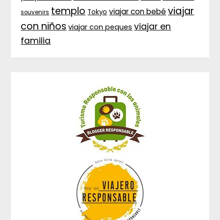
templo
viajar
viajar con bebé
Tokyo
souvenirs
con niños
viajar en
viajar con peques
familia