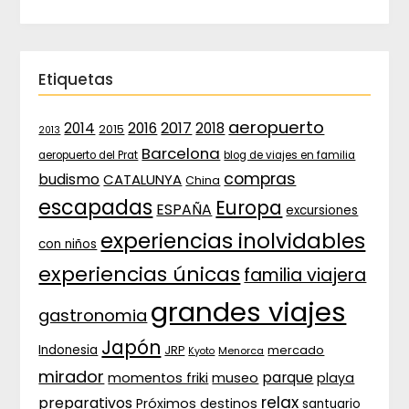
Etiquetas
aeropuerto
2017
2014
2016
2018
2015
2013
Barcelona
aeropuerto del Prat
blog de viajes en familia
compras
budismo
CATALUNYA
China
escapadas
Europa
ESPAÑA
excursiones
experiencias inolvidables
con niños
experiencias únicas
familia viajera
grandes viajes
gastronomia
Japón
Indonesia
JRP
mercado
Menorca
Kyoto
mirador
parque
momentos friki
museo
playa
relax
preparativos
Próximos destinos
santuario