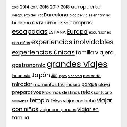
aeropuerto
2017
2014
2016
2018
2015
2013
Barcelona
aeropuerto del Prat
blog de viajes en familia
compras
budismo
CATALUNYA
China
escapadas
Europa
ESPAÑA
excursiones
experiencias inolvidables
con niños
experiencias únicas
familia viajera
grandes viajes
gastronomia
Japón
Indonesia
JRP
mercado
Menorca
Kyoto
mirador
parque
momentos friki
museo
playa
relax
preparativos
Próximos destinos
santuario
templo
viajar
viajar con bebé
Tokyo
souvenirs
con niños
viajar en
viajar con peques
familia