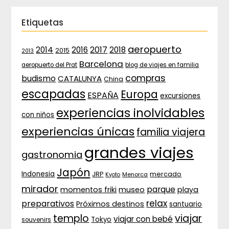
Etiquetas
aeropuerto
2017
2014
2016
2018
2015
2013
Barcelona
aeropuerto del Prat
blog de viajes en familia
compras
budismo
CATALUNYA
China
escapadas
Europa
ESPAÑA
excursiones
experiencias inolvidables
con niños
experiencias únicas
familia viajera
grandes viajes
gastronomia
Japón
Indonesia
JRP
mercado
Menorca
Kyoto
mirador
parque
momentos friki
museo
playa
relax
preparativos
Próximos destinos
santuario
templo
viajar
viajar con bebé
Tokyo
souvenirs