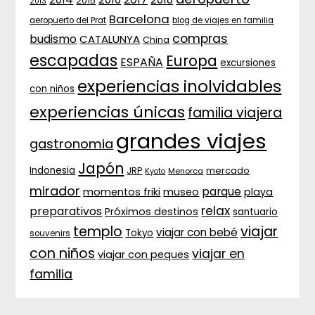
2015
2013
Barcelona
aeropuerto del Prat
blog de viajes en familia
compras
budismo
CATALUNYA
China
escapadas
Europa
ESPAÑA
excursiones
experiencias inolvidables
con niños
experiencias únicas
familia viajera
grandes viajes
gastronomia
Japón
Indonesia
JRP
mercado
Menorca
Kyoto
mirador
parque
momentos friki
museo
playa
relax
preparativos
Próximos destinos
santuario
templo
viajar
viajar con bebé
Tokyo
souvenirs
con niños
viajar en
viajar con peques
familia