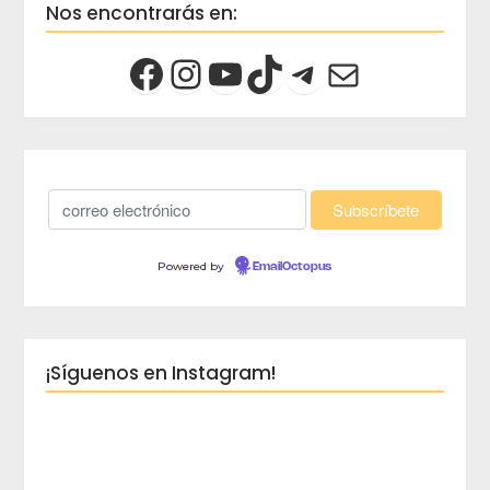
Nos encontrarás en:
Powered by
EmailOctopus
¡Síguenos en Instagram!
crec
Viaja 
crece
Blog d
Planes
peques