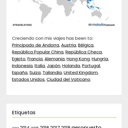
Creciendo con mis viajes has been to:
Principado de Andorra
,
Austria
,
Bélgica
,
República Popular China
,
República Checa
,
Egipto
,
Francia
,
Alemania
,
Hong Kong
,
Hungría
,
Indonesia
,
Italia
,
Japón
,
Holanda
,
Portugal
,
España
,
Suiza
,
Tailandia
,
United Kingdom
,
Estados Unidos
,
Ciudad del Vaticano
.
Etiquetas
aeropuerto
2017
2014
2016
2018