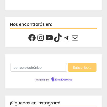
Nos encontrarás en:
Powered by
EmailOctopus
¡Síguenos en Instagram!
crec