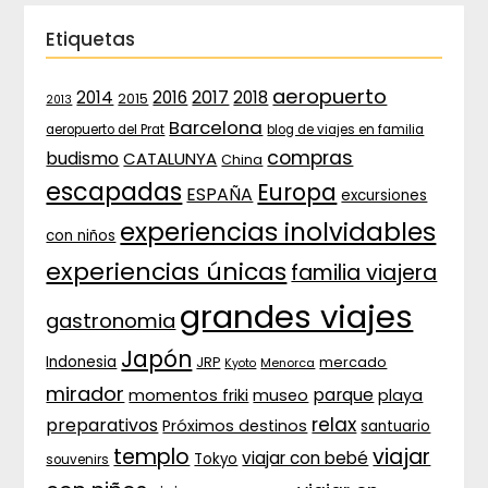
Etiquetas
aeropuerto
2017
2014
2016
2018
2015
2013
Barcelona
aeropuerto del Prat
blog de viajes en familia
compras
budismo
CATALUNYA
China
escapadas
Europa
ESPAÑA
excursiones
experiencias inolvidables
con niños
experiencias únicas
familia viajera
grandes viajes
gastronomia
Japón
Indonesia
JRP
mercado
Menorca
Kyoto
mirador
parque
momentos friki
museo
playa
relax
preparativos
Próximos destinos
santuario
templo
viajar
viajar con bebé
Tokyo
souvenirs