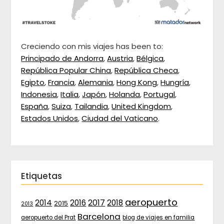
Creciendo con mis viajes has been to:
Principado de Andorra
,
Austria
,
Bélgica
,
República Popular China
,
República Checa
,
Egipto
,
Francia
,
Alemania
,
Hong Kong
,
Hungría
,
Indonesia
,
Italia
,
Japón
,
Holanda
,
Portugal
,
España
,
Suiza
,
Tailandia
,
United Kingdom
,
Estados Unidos
,
Ciudad del Vaticano
.
Etiquetas
aeropuerto
2017
2014
2016
2018
2015
2013
Barcelona
aeropuerto del Prat
blog de viajes en familia