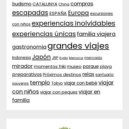
compras
budismo
CATALUNYA
China
escapadas
Europa
ESPAÑA
excursiones
experiencias inolvidables
con niños
experiencias únicas
familia viajera
grandes viajes
gastronomia
Japón
Indonesia
JRP
mercado
Menorca
Kyoto
mirador
parque
momentos friki
museo
playa
relax
preparativos
Próximos destinos
santuario
templo
viajar
viajar con bebé
Tokyo
souvenirs
con niños
viajar en
viajar con peques
familia