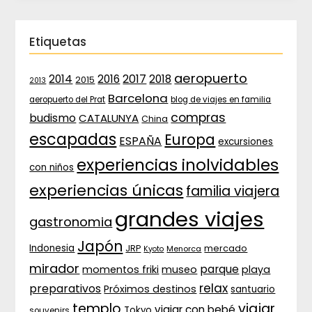
Etiquetas
aeropuerto
2017
2014
2016
2018
2015
2013
Barcelona
aeropuerto del Prat
blog de viajes en familia
compras
budismo
CATALUNYA
China
escapadas
Europa
ESPAÑA
excursiones
experiencias inolvidables
con niños
experiencias únicas
familia viajera
grandes viajes
gastronomia
Japón
Indonesia
JRP
mercado
Menorca
Kyoto
mirador
parque
momentos friki
museo
playa
relax
preparativos
Próximos destinos
santuario
templo
viajar
viajar con bebé
Tokyo
souvenirs