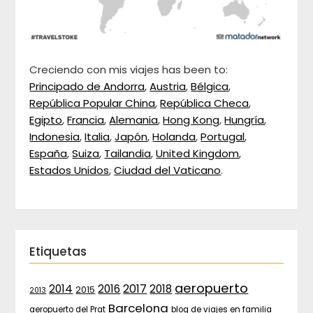
Creciendo con mis viajes has been to:
Principado de Andorra
,
Austria
,
Bélgica
,
República Popular China
,
República Checa
,
Egipto
,
Francia
,
Alemania
,
Hong Kong
,
Hungría
,
Indonesia
,
Italia
,
Japón
,
Holanda
,
Portugal
,
España
,
Suiza
,
Tailandia
,
United Kingdom
,
Estados Unidos
,
Ciudad del Vaticano
.
Etiquetas
aeropuerto
2017
2014
2016
2018
2015
2013
Barcelona
aeropuerto del Prat
blog de viajes en familia