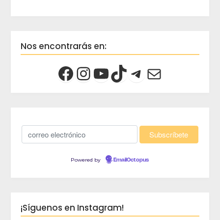
Nos encontrarás en:
Powered by
EmailOctopus
¡Síguenos en Instagram!
crec