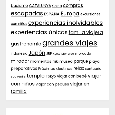
compras
budismo
CATALUNYA
China
escapadas
Europa
ESPAÑA
excursiones
experiencias inolvidables
con niños
experiencias únicas
familia viajera
grandes viajes
gastronomia
Japón
Indonesia
JRP
mercado
Menorca
Kyoto
mirador
parque
momentos friki
museo
playa
relax
preparativos
Próximos destinos
santuario
templo
viajar
viajar con bebé
Tokyo
souvenirs
con niños
viajar en
viajar con peques
familia