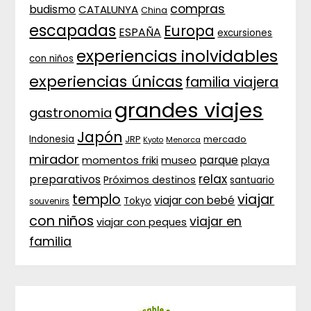
compras
budismo
CATALUNYA
China
escapadas
Europa
ESPAÑA
excursiones
experiencias inolvidables
con niños
experiencias únicas
familia viajera
grandes viajes
gastronomia
Japón
Indonesia
JRP
mercado
Menorca
Kyoto
mirador
parque
momentos friki
museo
playa
relax
preparativos
Próximos destinos
santuario
templo
viajar
viajar con bebé
Tokyo
souvenirs
con niños
viajar en
viajar con peques
familia