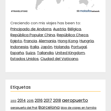
Creciendo con mis viajes has been to:
Principado de Andorra
,
Austria
,
Bélgica
,
República Popular China
,
República Checa
,
Egipto
,
Francia
,
Alemania
,
Hong Kong
,
Hungría
,
Indonesia
,
Italia
,
Japón
,
Holanda
,
Portugal
,
España
,
Suiza
,
Tailandia
,
United Kingdom
,
Estados Unidos
,
Ciudad del Vaticano
.
Etiquetas
aeropuerto
2017
2014
2016
2018
2015
2013
Barcelona
aeropuerto del Prat
blog de viajes en familia