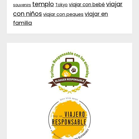
templo
viajar
viajar con bebé
Tokyo
souvenirs
con niños
viajar en
viajar con peques
familia