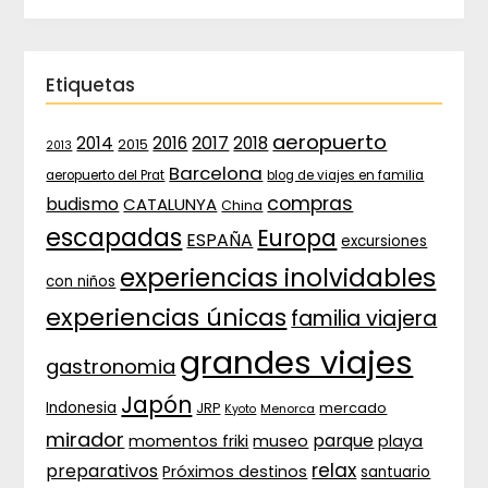
Etiquetas
aeropuerto
2017
2014
2016
2018
2015
2013
Barcelona
aeropuerto del Prat
blog de viajes en familia
compras
budismo
CATALUNYA
China
escapadas
Europa
ESPAÑA
excursiones
experiencias inolvidables
con niños
experiencias únicas
familia viajera
grandes viajes
gastronomia
Japón
Indonesia
JRP
mercado
Menorca
Kyoto
mirador
parque
momentos friki
museo
playa
relax
preparativos
Próximos destinos
santuario