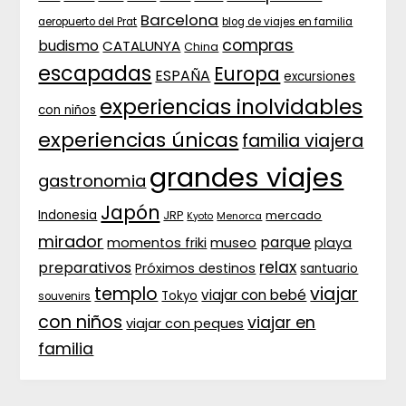
Barcelona
aeropuerto del Prat
blog de viajes en familia
compras
budismo
CATALUNYA
China
escapadas
Europa
ESPAÑA
excursiones
experiencias inolvidables
con niños
experiencias únicas
familia viajera
grandes viajes
gastronomia
Japón
Indonesia
JRP
mercado
Menorca
Kyoto
mirador
parque
momentos friki
museo
playa
relax
preparativos
Próximos destinos
santuario
templo
viajar
viajar con bebé
Tokyo
souvenirs
con niños
viajar en
viajar con peques
familia