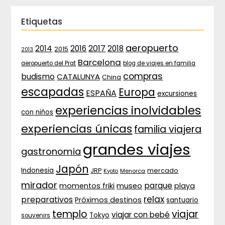
Etiquetas
aeropuerto
2017
2014
2016
2018
2015
2013
Barcelona
aeropuerto del Prat
blog de viajes en familia
compras
budismo
CATALUNYA
China
escapadas
Europa
ESPAÑA
excursiones
experiencias inolvidables
con niños
experiencias únicas
familia viajera
grandes viajes
gastronomia
Japón
Indonesia
JRP
mercado
Menorca
Kyoto
mirador
parque
momentos friki
museo
playa
relax
preparativos
Próximos destinos
santuario
templo
viajar
viajar con bebé
Tokyo
souvenirs