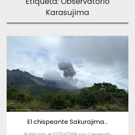
Etiqueta:
Observatorio
Karasujima
El chispeante Sakurajima…
Publicado el
07/04/2016
por
Creciendo