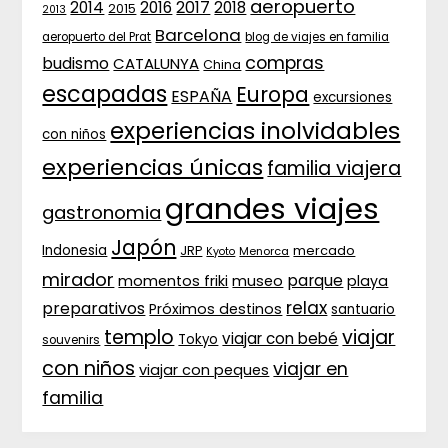
aeropuerto
2017
2014
2016
2018
2015
2013
Barcelona
aeropuerto del Prat
blog de viajes en familia
compras
budismo
CATALUNYA
China
escapadas
Europa
ESPAÑA
excursiones
experiencias inolvidables
con niños
experiencias únicas
familia viajera
grandes viajes
gastronomia
Japón
Indonesia
JRP
mercado
Menorca
Kyoto
mirador
parque
momentos friki
museo
playa
relax
preparativos
Próximos destinos
santuario
templo
viajar
viajar con bebé
Tokyo
souvenirs
con niños
viajar en
viajar con peques
familia