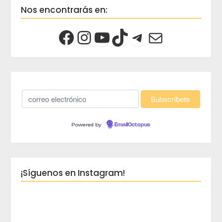
Nos encontrarás en:
Powered by
EmailOctopus
¡Síguenos en Instagram!
crec
Viaja 
crece
Blog d
Planes
peques