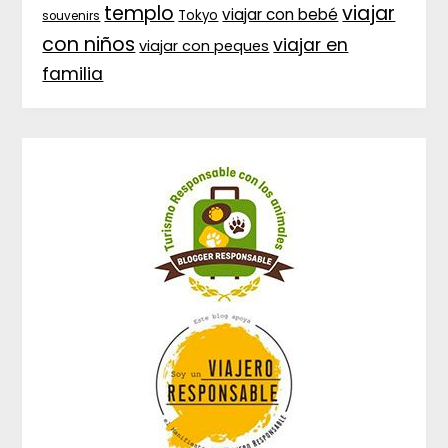
templo
viajar
viajar con bebé
Tokyo
souvenirs
con niños
viajar en
viajar con peques
familia