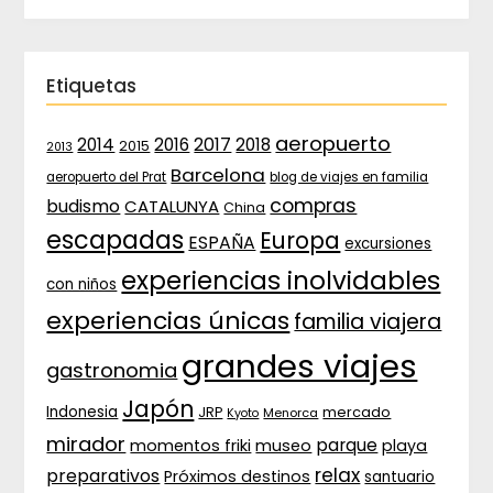
Etiquetas
aeropuerto
2017
2014
2016
2018
2015
2013
Barcelona
aeropuerto del Prat
blog de viajes en familia
compras
budismo
CATALUNYA
China
escapadas
Europa
ESPAÑA
excursiones
experiencias inolvidables
con niños
experiencias únicas
familia viajera
grandes viajes
gastronomia
Japón
Indonesia
JRP
mercado
Menorca
Kyoto
mirador
parque
momentos friki
museo
playa
relax
preparativos
Próximos destinos
santuario