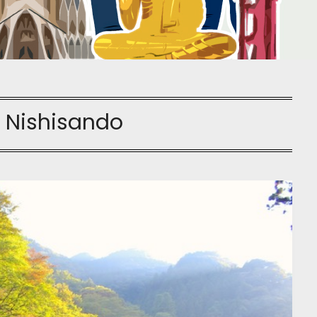
:
Nishisando