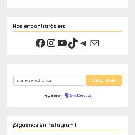
Nos encontrarás en:
Powered by
EmailOctopus
¡Síguenos en Instagram!
crec
Viaja 