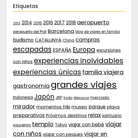
Etiquetas
aeropuerto
2017
2014
2016
2018
2015
2013
Barcelona
aeropuerto del Prat
blog de viajes en familia
compras
budismo
CATALUNYA
China
escapadas
Europa
ESPAÑA
excursiones
experiencias inolvidables
con niños
experiencias únicas
familia viajera
grandes viajes
gastronomia
Japón
Indonesia
JRP
mercado
Menorca
Kyoto
mirador
parque
momentos friki
museo
playa
relax
preparativos
Próximos destinos
santuario
templo
viajar
viajar con bebé
Tokyo
souvenirs
con niños
viajar en
viajar con peques