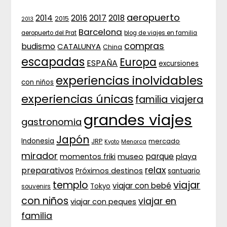
aeropuerto
2017
2014
2016
2018
2015
2013
Barcelona
aeropuerto del Prat
blog de viajes en familia
compras
budismo
CATALUNYA
China
escapadas
Europa
ESPAÑA
excursiones
experiencias inolvidables
con niños
experiencias únicas
familia viajera
grandes viajes
gastronomia
Japón
Indonesia
JRP
mercado
Menorca
Kyoto
mirador
parque
momentos friki
museo
playa
relax
preparativos
Próximos destinos
santuario
templo
viajar
viajar con bebé
Tokyo
souvenirs
con niños
viajar en
viajar con peques
familia