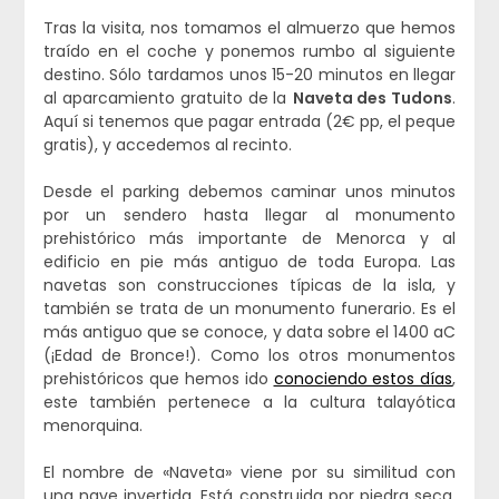
Tras la visita, nos tomamos el almuerzo que hemos
traído en el coche y ponemos rumbo al siguiente
destino. Sólo tardamos unos 15-20 minutos en llegar
al aparcamiento gratuito de la
Naveta des Tudons
.
Aquí si tenemos que pagar entrada (2€ pp, el peque
gratis), y accedemos al recinto.
Desde el parking debemos caminar unos minutos
por un sendero hasta llegar al monumento
prehistórico más importante de Menorca y al
edificio en pie más antiguo de toda Europa. Las
navetas son construcciones típicas de la isla, y
también se trata de un monumento funerario. Es el
más antiguo que se conoce, y data sobre el 1400 aC
(¡Edad de Bronce!). Como los otros monumentos
prehistóricos que hemos ido
conociendo estos días
,
este también pertenece a la cultura talayótica
menorquina.
El nombre de «Naveta» viene por su similitud con
una nave invertida. Está construida por piedra seca,