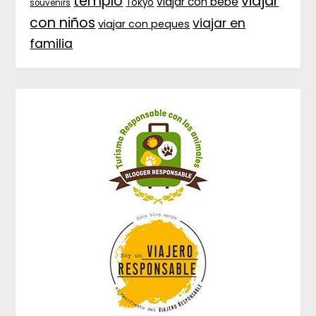
templo
viajar
viajar con bebé
Tokyo
souvenirs
con niños
viajar en
viajar con peques
familia