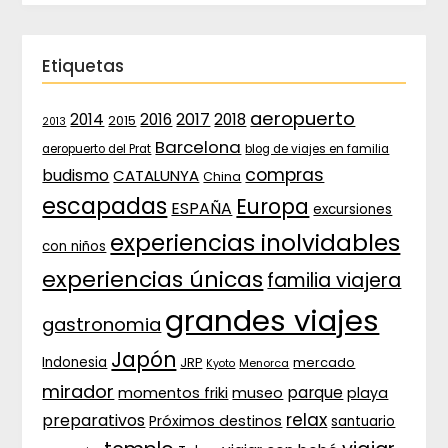
Etiquetas
aeropuerto
2017
2014
2016
2018
2015
2013
Barcelona
aeropuerto del Prat
blog de viajes en familia
compras
budismo
CATALUNYA
China
escapadas
Europa
ESPAÑA
excursiones
experiencias inolvidables
con niños
experiencias únicas
familia viajera
grandes viajes
gastronomia
Japón
Indonesia
JRP
mercado
Menorca
Kyoto
mirador
parque
momentos friki
museo
playa
relax
preparativos
Próximos destinos
santuario