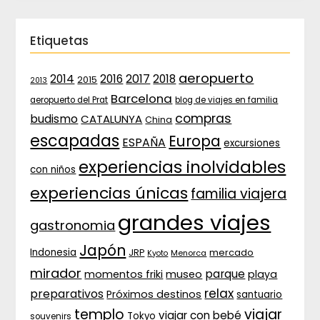
Etiquetas
aeropuerto
2017
2014
2016
2018
2015
2013
Barcelona
aeropuerto del Prat
blog de viajes en familia
compras
budismo
CATALUNYA
China
escapadas
Europa
ESPAÑA
excursiones
experiencias inolvidables
con niños
experiencias únicas
familia viajera
grandes viajes
gastronomia
Japón
Indonesia
JRP
mercado
Menorca
Kyoto
mirador
parque
momentos friki
museo
playa
relax
preparativos
Próximos destinos
santuario
templo
viajar
viajar con bebé
Tokyo
souvenirs