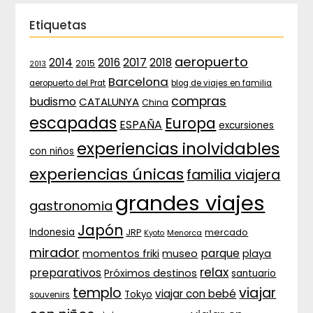
Etiquetas
aeropuerto
2017
2014
2016
2018
2015
2013
Barcelona
aeropuerto del Prat
blog de viajes en familia
compras
budismo
CATALUNYA
China
escapadas
Europa
ESPAÑA
excursiones
experiencias inolvidables
con niños
experiencias únicas
familia viajera
grandes viajes
gastronomia
Japón
Indonesia
JRP
mercado
Menorca
Kyoto
mirador
parque
momentos friki
museo
playa
relax
preparativos
Próximos destinos
santuario
templo
viajar
viajar con bebé
Tokyo
souvenirs