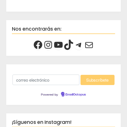
Nos encontrarás en:
Powered by
EmailOctopus
¡Síguenos en Instagram!
crec