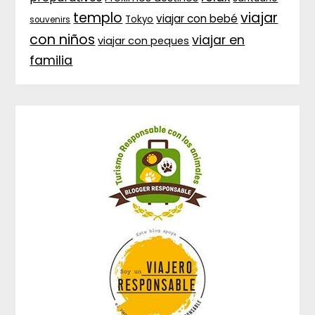
templo
viajar
viajar con bebé
Tokyo
souvenirs
con niños
viajar en
viajar con peques
familia