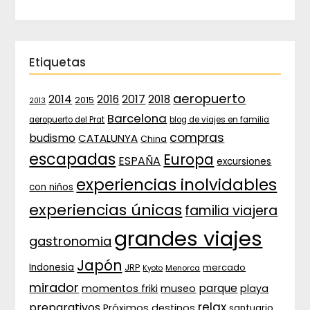
Etiquetas
aeropuerto
2017
2014
2016
2018
2015
2013
Barcelona
aeropuerto del Prat
blog de viajes en familia
compras
budismo
CATALUNYA
China
escapadas
Europa
ESPAÑA
excursiones
experiencias inolvidables
con niños
experiencias únicas
familia viajera
grandes viajes
gastronomia
Japón
Indonesia
JRP
mercado
Menorca
Kyoto
mirador
parque
momentos friki
museo
playa
relax
preparativos
Próximos destinos
santuario