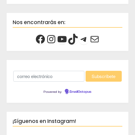
Nos encontrarás en:
Powered by
EmailOctopus
¡Síguenos en Instagram!
crec
Viaja 
crece