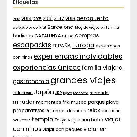
Etiquetas
aeropuerto
2017
2014
2016
2018
2015
2013
Barcelona
aeropuerto del Prat
blog de viajes en familia
compras
budismo
CATALUNYA
China
escapadas
Europa
ESPAÑA
excursiones
experiencias inolvidables
con niños
experiencias únicas
familia viajera
grandes viajes
gastronomia
Japón
Indonesia
JRP
mercado
Menorca
Kyoto
mirador
parque
momentos friki
museo
playa
relax
preparativos
Próximos destinos
santuario
templo
viajar
viajar con bebé
Tokyo
souvenirs
con niños
viajar en
viajar con peques