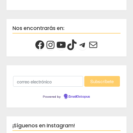
Nos encontrarás en:
Powered by
EmailOctopus
¡Síguenos en Instagram!
crec