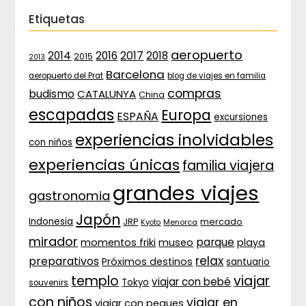
Etiquetas
aeropuerto
2017
2014
2016
2018
2015
2013
Barcelona
aeropuerto del Prat
blog de viajes en familia
compras
budismo
CATALUNYA
China
escapadas
Europa
ESPAÑA
excursiones
experiencias inolvidables
con niños
experiencias únicas
familia viajera
grandes viajes
gastronomia
Japón
Indonesia
JRP
mercado
Menorca
Kyoto
mirador
parque
momentos friki
museo
playa
relax
preparativos
Próximos destinos
santuario
templo
viajar
viajar con bebé
Tokyo
souvenirs
con niños
viajar en
viajar con peques