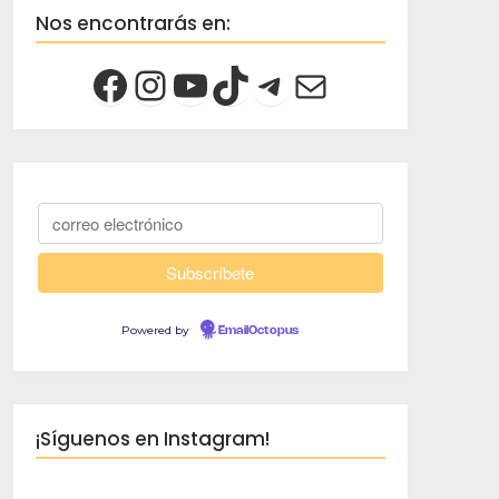
Nos encontrarás en:
Powered by
EmailOctopus
¡Síguenos en Instagram!
creciendoco
Viaja despacio, 
crece
Famili