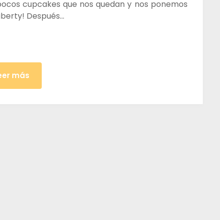
 pocos cupcakes que nos quedan y nos ponemos
iberty! Después…
eer más