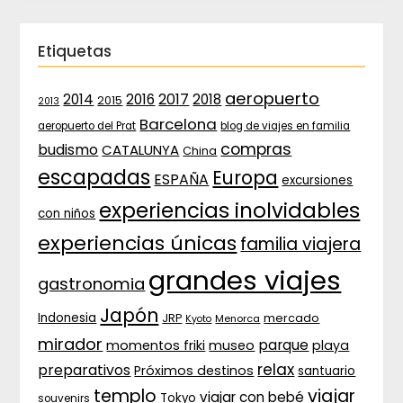
Etiquetas
aeropuerto
2017
2014
2016
2018
2015
2013
Barcelona
aeropuerto del Prat
blog de viajes en familia
compras
budismo
CATALUNYA
China
escapadas
Europa
ESPAÑA
excursiones
experiencias inolvidables
con niños
experiencias únicas
familia viajera
grandes viajes
gastronomia
Japón
Indonesia
JRP
mercado
Menorca
Kyoto
mirador
parque
momentos friki
museo
playa
relax
preparativos
Próximos destinos
santuario
templo
viajar
viajar con bebé
Tokyo
souvenirs