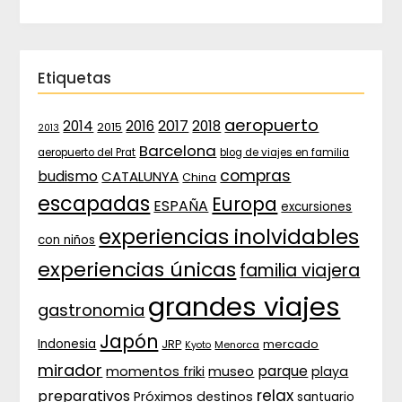
Etiquetas
aeropuerto
2017
2014
2016
2018
2015
2013
Barcelona
aeropuerto del Prat
blog de viajes en familia
compras
budismo
CATALUNYA
China
escapadas
Europa
ESPAÑA
excursiones
experiencias inolvidables
con niños
experiencias únicas
familia viajera
grandes viajes
gastronomia
Japón
Indonesia
JRP
mercado
Menorca
Kyoto
mirador
parque
momentos friki
museo
playa
relax
preparativos
Próximos destinos
santuario