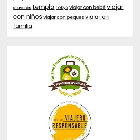
templo
viajar
viajar con bebé
Tokyo
souvenirs
con niños
viajar en
viajar con peques
familia