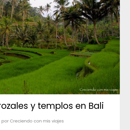
rrozales y templos en Bali
5
por
Creciendo con mis viajes