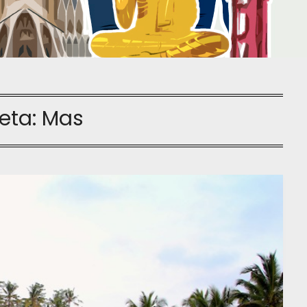
ueta:
Mas