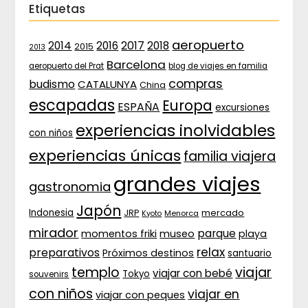
Etiquetas
aeropuerto
2017
2014
2016
2018
2015
2013
Barcelona
aeropuerto del Prat
blog de viajes en familia
compras
budismo
CATALUNYA
China
escapadas
Europa
ESPAÑA
excursiones
experiencias inolvidables
con niños
experiencias únicas
familia viajera
grandes viajes
gastronomia
Japón
Indonesia
JRP
mercado
Menorca
Kyoto
mirador
parque
momentos friki
museo
playa
relax
preparativos
Próximos destinos
santuario
templo
viajar
viajar con bebé
Tokyo
souvenirs
con niños
viajar en
viajar con peques