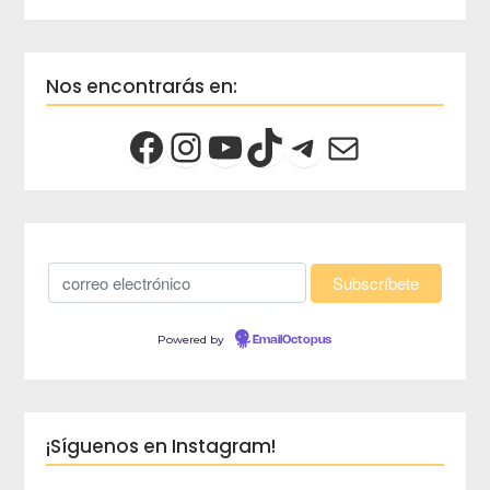
Nos encontrarás en:
Powered by
EmailOctopus
¡Síguenos en Instagram!
crec
Viaja 