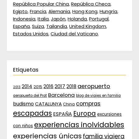
República Popular China
,
República Checa
,
Egipto
,
Francia
,
Alemania
,
Hong Kong
,
Hungría
,
Indonesia
,
Italia
,
Japón
,
Holanda
,
Portugal
,
España
,
Suiza
,
Tailandia
,
United Kingdom
,
Estados Unidos
,
Ciudad del Vaticano
.
Etiquetas
aeropuerto
2017
2014
2016
2018
2015
2013
Barcelona
aeropuerto del Prat
blog de viajes en familia
compras
budismo
CATALUNYA
China
escapadas
Europa
ESPAÑA
excursiones
experiencias inolvidables
con niños
experiencias únicas
familia viajera