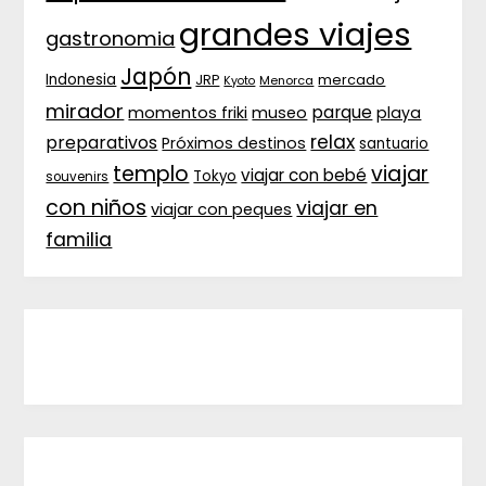
grandes viajes
gastronomia
Japón
Indonesia
JRP
mercado
Menorca
Kyoto
mirador
parque
momentos friki
museo
playa
relax
preparativos
Próximos destinos
santuario
templo
viajar
viajar con bebé
Tokyo
souvenirs
con niños
viajar en
viajar con peques
familia