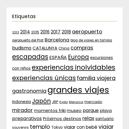
Etiquetas
aeropuerto
2017
2014
2016
2018
2015
2013
Barcelona
aeropuerto del Prat
blog de viajes en familia
compras
budismo
CATALUNYA
China
escapadas
Europa
ESPAÑA
excursiones
experiencias inolvidables
con niños
experiencias únicas
familia viajera
grandes viajes
gastronomia
Japón
Indonesia
JRP
mercado
Menorca
Kyoto
mirador
parque
momentos friki
museo
playa
relax
preparativos
Próximos destinos
santuario
templo
viajar
viajar con bebé
Tokyo
souvenirs